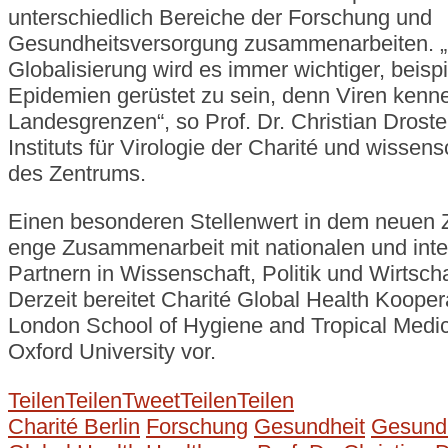
unterschiedlich Bereiche der Forschung und
Gesundheitsversorgung zusammenarbeiten. „I
Globalisierung wird es immer wichtiger, beis
Epidemien gerüstet zu sein, denn Viren kenn
Landesgrenzen“, so Prof. Dr. Christian Droste
Instituts für Virologie der Charité und wissensc
des Zentrums.
Einen besonderen Stellenwert in dem neuen Z
enge Zusammenarbeit mit nationalen und inte
Partnern in Wissenschaft, Politik und Wirtsch
Derzeit bereitet Charité Global Health Kooper
London School of Hygiene and Tropical Medic
Oxford University vor.
Teilen
Teilen
Tweet
Teilen
Teilen
Charité Berlin
Forschung
Gesundheit
Gesund