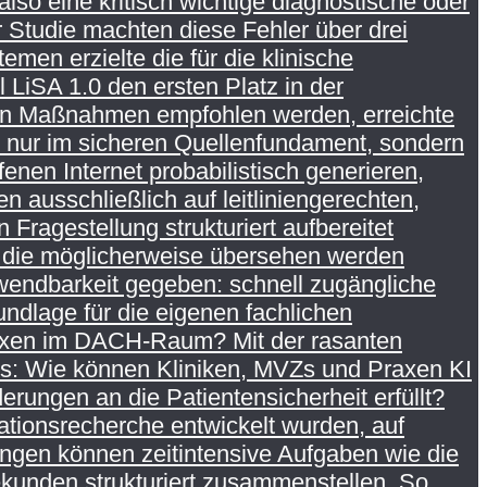
so eine kritisch wichtige diagnostische oder
 Studie machten diese Fehler über drei
men erzielte die für die klinische
iSA 1.0 den ersten Platz in der
igen Maßnahmen empfohlen werden, erreichte
t nur im sicheren Quellenfundament, sondern
en Internet probabilistisch generieren,
n ausschließlich auf leitliniengerechten,
 Fragestellung strukturiert aufbereitet
, die möglicherweise übersehen werden
Anwendbarkeit gegeben: schnell zugängliche
ndlage für die eigenen fachlichen
raxen im DACH-Raum? Mit der rasanten
kus: Wie können Kliniken, MVZs und Praxen KI
erungen an die Patientensicherheit erfüllt?
mationsrecherche entwickelt wurden, auf
ngen können zeitintensive Aufgaben wie die
kunden strukturiert zusammenstellen. So