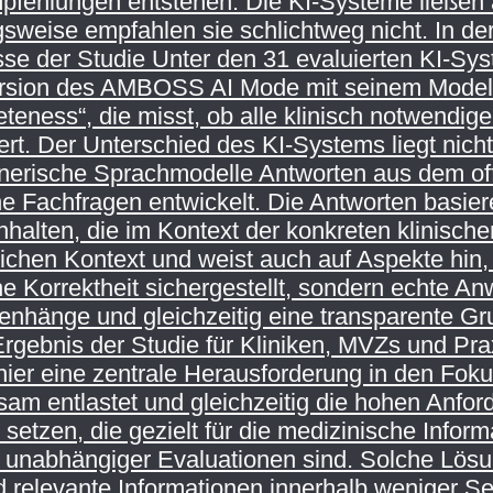
pfehlungen entstehen. Die KI-Systeme ließen al
eise empfahlen sie schlichtweg nicht. In der
se der Studie Unter den 31 evaluierten KI-Syste
rsion des AMBOSS AI Mode mit seinem Modell L
teness“, die misst, ob alle klinisch notwend
t. Der Unterschied des KI-Systems liegt nich
ische Sprachmodelle Antworten aus dem offen
e Fachfragen entwickelt. Die Antworten basiere
Inhalten, die im Kontext der konkreten klinischen
lichen Kontext und weist auch auf Aspekte hin
che Korrektheit sichergestellt, sondern echte 
nhänge und gleichzeitig eine transparente Gru
rgebnis der Studie für Kliniken, MVZs und P
 hier eine zentrale Herausforderung in den Fo
am entlastet und gleichzeitig die hohen Anford
setzen, die gezielt für die medizinische Infor
l unabhängiger Evaluationen sind. Solche Lösu
relevante Informationen innerhalb weniger Se