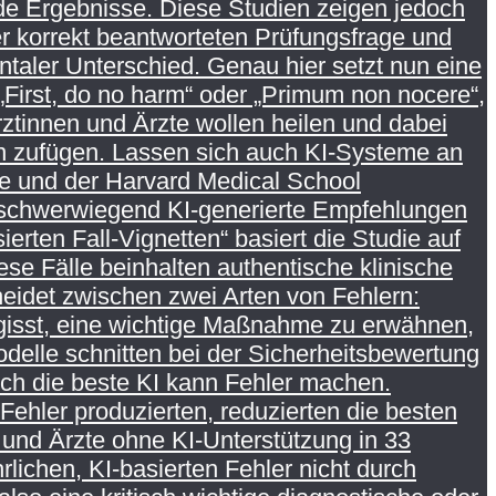
de Ergebnisse. Diese Studien zeigen jedoch
er korrekt beantworteten Prüfungsfrage und
ntaler Unterschied. Genau hier setzt nun eine
irst, do no harm“ oder „Primum non nocere“,
rztinnen und Ärzte wollen heilen und dabei
en zufügen. Lassen sich auch KI-Systeme an
e und der Harvard Medical School
d schwerwiegend KI-generierte Empfehlungen
erten Fall-Vignetten“ basiert die Studie auf
se Fälle beinhalten authentische klinische
cheidet zwischen zwei Arten von Fehlern:
ergisst, eine wichtige Maßnahme zu erwähnen,
delle schnitten bei der Sicherheitsbewertung
ch die beste KI kann Fehler machen.
ehler produzierten, reduzierten die besten
 und Ärzte ohne KI-Unterstützung in 33
lichen, KI-basierten Fehler nicht durch