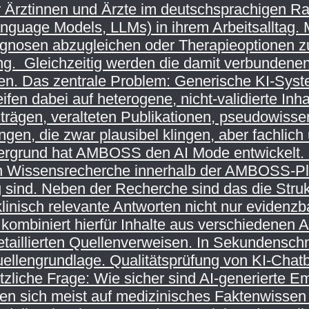
r Ärztinnen und Ärzte im deutschsprachigen Ra
guage Models, LLMs) in ihrem Arbeitsalltag. M
gnosen abzugleichen oder Therapieoptionen zu
ng. Gleichzeitig werden die damit verbundenen 
. Das zentrale Problem: Generische KI-Syste
eifen dabei auf heterogene, nicht-validierte I
iträgen, veralteten Publikationen, pseudowiss
en, die zwar plausibel klingen, aber fachlich u
rgrund hat AMBOSS den AI Mode entwickelt. D
en Wissensrecherche innerhalb der AMBOSS-Pla
g sind. Neben der Recherche sind das die Stru
klinisch relevante Antworten nicht nur evidenzb
 kombiniert hierfür Inhalte aus verschiedenen
detaillierten Quellenverweisen. In Sekundensch
ellengrundlage. Qualitätsprüfung von KI-Chatb
ätzliche Frage: Wie sicher sind AI-generierte 
ten sich meist auf medizinisches Faktenwissen