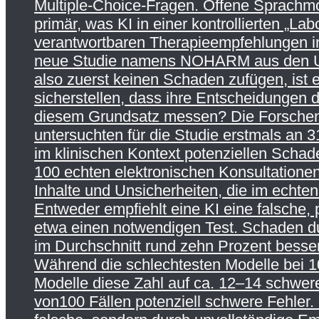
Multiple-Choice-Fragen. Offene Sprachmo
primär, was KI in einer kontrollierten „
verantwortbaren Therapieempfehlungen in 
neue Studie namens NOHARM aus den USA a
also zuerst keinen Schaden zufügen, ist 
sicherstellen, dass ihre Entscheidungen
diesem Grundsatz messen? Die Forschend
untersuchten für die Studie erstmals an
im klinischen Kontext potenziellen Schade
100 echten elektronischen Konsultationen
Inhalte und Unsicherheiten, die im echten
Entweder empfiehlt eine KI eine falsche,
etwa einen notwendigen Test. Schaden du
im Durchschnitt rund zehn Prozent besse
Während die schlechtesten Modelle bei 10
Modelle diese Zahl auf ca. 12–14 schwere
von100 Fällen potenziell schwere Fehler. 