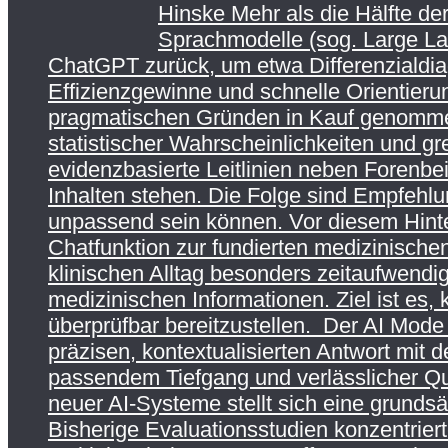
Hinske Mehr als die Hälfte de
Sprachmodelle (sog. Large Lan
ChatGPT zurück, um etwa Differenzialdia
Effizienzgewinne und schnelle Orientieru
pragmatischen Gründen in Kauf genommen
statistischer Wahrscheinlichkeiten und gr
evidenzbasierte Leitlinien neben Forenbe
Inhalten stehen. Die Folge sind Empfehlung
unpassend sein können. Vor diesem Hinte
Chatfunktion zur fundierten medizinisch
klinischen Alltag besonders zeitaufwendi
medizinischen Informationen. Ziel ist es, 
überprüfbar bereitzustellen. Der AI Mode
präzisen, kontextualisierten Antwort mit 
passendem Tiefgang und verlässlicher Qu
neuer AI-Systeme stellt sich eine grunds
Bisherige Evaluationsstudien konzentrier