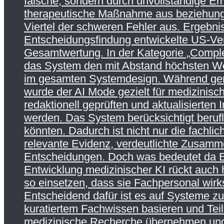
falsche, sondern durch unvollständige Em
therapeutische Maßnahme aus beziehungsw
Viertel der schweren Fehler aus. Ergebnis
Entscheidungsfindung entwickelte US-Ve
Gesamtwertung. In der Kategorie „Comple
das System den mit Abstand höchsten Wer
im gesamten Systemdesign. Während gener
wurde der AI Mode gezielt für medizinisch
redaktionell geprüften und aktualisierten 
werden. Das System berücksichtigt beruf
könnten. Dadurch ist nicht nur die fachli
relevante Evidenz, verdeutlichte Zusamme
Entscheidungen. Doch was bedeutet da E
Entwicklung medizinischer KI rückt auch
so einsetzen, dass sie Fachpersonal wirks
Entscheidend dafür ist es auf Systeme zu 
kuratiertem Fachwissen basieren und Tei
medizinische Recherche übernehmen und 