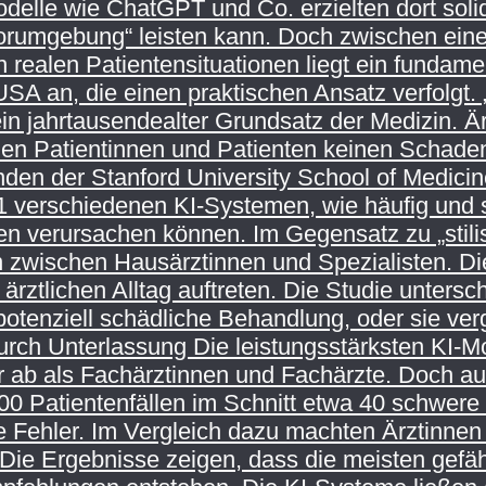
delle wie ChatGPT und Co. erzielten dort soli
Laborumgebung“ leisten kann. Doch zwischen ein
realen Patientensituationen liegt ein fundame
n, die einen praktischen Ansatz verfolgt. „F
ein jahrtausendealter Grundsatz der Medizin. Ä
 den Patientinnen und Patienten keinen Schad
en der Stanford University School of Medicin
 31 verschiedenen KI-Systemen, wie häufig un
n verursachen können. Im Gegensatz zu „stilisi
 zwischen Hausärztinnen und Spezialisten. Die
 ärztlichen Alltag auftreten. Die Studie unters
 potenziell schädliche Behandlung, oder sie v
rch Unterlassung Die leistungsstärksten KI-Mo
r ab als Fachärztinnen und Fachärzte. Doch au
0 Patientenfällen im Schnitt etwa 40 schwere F
 Fehler. Im Vergleich dazu machten Ärztinnen
Die Ergebnisse zeigen, dass die meisten gefähr