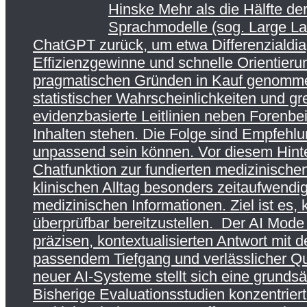
Hinske Mehr als die Hälfte de
Sprachmodelle (sog. Large Lan
ChatGPT zurück, um etwa Differenzialdia
Effizienzgewinne und schnelle Orientieru
pragmatischen Gründen in Kauf genommen
statistischer Wahrscheinlichkeiten und gr
evidenzbasierte Leitlinien neben Forenbe
Inhalten stehen. Die Folge sind Empfehlung
unpassend sein können. Vor diesem Hinte
Chatfunktion zur fundierten medizinisch
klinischen Alltag besonders zeitaufwendi
medizinischen Informationen. Ziel ist es, 
überprüfbar bereitzustellen. Der AI Mode
präzisen, kontextualisierten Antwort mit 
passendem Tiefgang und verlässlicher Qu
neuer AI-Systeme stellt sich eine grunds
Bisherige Evaluationsstudien konzentrier