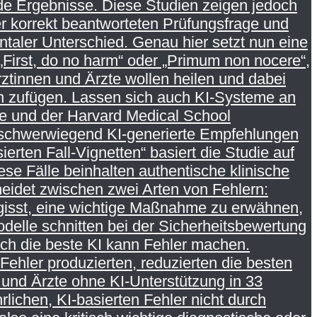
de Ergebnisse. Diese Studien zeigen jedoch
er korrekt beantworteten Prüfungsfrage und
ntaler Unterschied. Genau hier setzt nun eine
irst, do no harm“ oder „Primum non nocere“,
rztinnen und Ärzte wollen heilen und dabei
en zufügen. Lassen sich auch KI-Systeme an
e und der Harvard Medical School
d schwerwiegend KI-generierte Empfehlungen
erten Fall-Vignetten“ basiert die Studie auf
se Fälle beinhalten authentische klinische
cheidet zwischen zwei Arten von Fehlern:
ergisst, eine wichtige Maßnahme zu erwähnen,
delle schnitten bei der Sicherheitsbewertung
ch die beste KI kann Fehler machen.
ehler produzierten, reduzierten die besten
 und Ärzte ohne KI-Unterstützung in 33
lichen, KI-basierten Fehler nicht durch