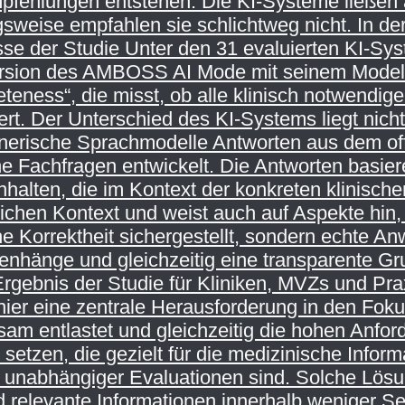
pfehlungen entstehen. Die KI-Systeme ließen al
eise empfahlen sie schlichtweg nicht. In der
se der Studie Unter den 31 evaluierten KI-Syste
rsion des AMBOSS AI Mode mit seinem Modell L
teness“, die misst, ob alle klinisch notwend
t. Der Unterschied des KI-Systems liegt nich
ische Sprachmodelle Antworten aus dem offen
e Fachfragen entwickelt. Die Antworten basiere
Inhalten, die im Kontext der konkreten klinischen
lichen Kontext und weist auch auf Aspekte hin
che Korrektheit sichergestellt, sondern echte 
nhänge und gleichzeitig eine transparente Gru
rgebnis der Studie für Kliniken, MVZs und P
 hier eine zentrale Herausforderung in den Fo
am entlastet und gleichzeitig die hohen Anford
setzen, die gezielt für die medizinische Infor
l unabhängiger Evaluationen sind. Solche Lösu
relevante Informationen innerhalb weniger Se