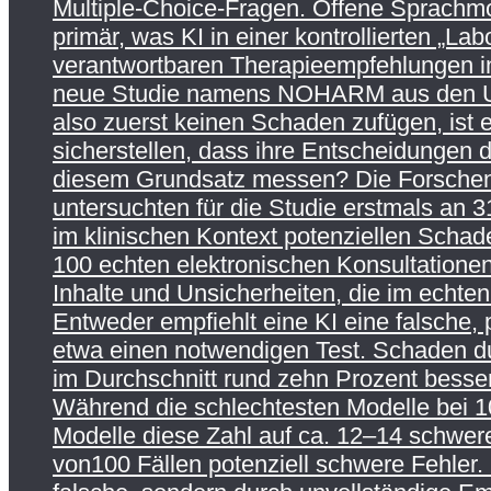
Multiple-Choice-Fragen. Offene Sprachmo
primär, was KI in einer kontrollierten „
verantwortbaren Therapieempfehlungen in 
neue Studie namens NOHARM aus den USA a
also zuerst keinen Schaden zufügen, ist 
sicherstellen, dass ihre Entscheidungen
diesem Grundsatz messen? Die Forschend
untersuchten für die Studie erstmals an
im klinischen Kontext potenziellen Schade
100 echten elektronischen Konsultationen
Inhalte und Unsicherheiten, die im echten
Entweder empfiehlt eine KI eine falsche,
etwa einen notwendigen Test. Schaden du
im Durchschnitt rund zehn Prozent besse
Während die schlechtesten Modelle bei 10
Modelle diese Zahl auf ca. 12–14 schwere
von100 Fällen potenziell schwere Fehler. 