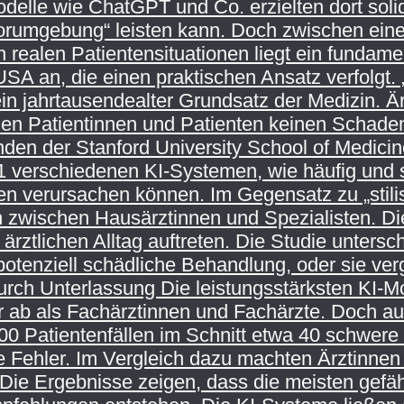
delle wie ChatGPT und Co. erzielten dort soli
Laborumgebung“ leisten kann. Doch zwischen ein
realen Patientensituationen liegt ein fundame
n, die einen praktischen Ansatz verfolgt. „F
ein jahrtausendealter Grundsatz der Medizin. Ä
 den Patientinnen und Patienten keinen Schad
en der Stanford University School of Medicin
 31 verschiedenen KI-Systemen, wie häufig un
n verursachen können. Im Gegensatz zu „stilisi
 zwischen Hausärztinnen und Spezialisten. Die
 ärztlichen Alltag auftreten. Die Studie unters
 potenziell schädliche Behandlung, oder sie v
rch Unterlassung Die leistungsstärksten KI-Mo
r ab als Fachärztinnen und Fachärzte. Doch au
0 Patientenfällen im Schnitt etwa 40 schwere F
 Fehler. Im Vergleich dazu machten Ärztinnen
Die Ergebnisse zeigen, dass die meisten gefähr