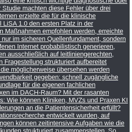
so eine kritisch wichtige diagnostische oder
 Studie machten diese Fehler über drei
men erzielte die für die klinische
iSA 1.0 den ersten Platz in der
igen Maßnahmen empfohlen werden, erreichte
t nur im sicheren Quellenfundament, sondern
en Internet probabilistisch generieren,
n ausschließlich auf leitliniengerechten,
 Fragestellung strukturiert aufbereitet
, die möglicherweise übersehen werden
Anwendbarkeit gegeben: schnell zugängliche
ndlage für die eigenen fachlichen
raxen im DACH-Raum? Mit der rasanten
kus: Wie können Kliniken, MVZs und Praxen KI
erungen an die Patientensicherheit erfüllt?
mationsrecherche entwickelt wurden, auf
ngen können zeitintensive Aufgaben wie die
kunden strukturiert zusammenstellen. So