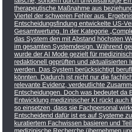
falsche, sondern durch unvollständige Em
therapeutische Maßnahme aus beziehungsw
Viertel der schweren Fehler aus. Ergebnis
Entscheidungsfindung entwickelte US-Ve
Gesamtwertung. In der Kategorie „Comple
das System den mit Abstand höchsten Wer
im gesamten Systemdesign. Während gener
wurde der AI Mode gezielt für medizinisch
redaktionell geprüften und aktualisierten 
werden. Das System berücksichtigt beruf
könnten. Dadurch ist nicht nur die fachli
relevante Evidenz, verdeutlichte Zusamme
Entscheidungen. Doch was bedeutet da E
Entwicklung medizinischer KI rückt auch
so einsetzen, dass sie Fachpersonal wirks
Entscheidend dafür ist es auf Systeme zu 
kuratiertem Fachwissen basieren und Tei
medizinische Recherche übernehmen und 