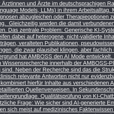
r Ärztinnen und Ärzte im deutschsprachigen Ra
guage Models, LLMs) in ihrem Arbeitsalltag. M
gnosen abzugleichen oder Therapieoptionen zu
ng. Gleichzeitig werden die damit verbundenen 
. Das zentrale Problem: Generische KI-Syste
eifen dabei auf heterogene, nicht-validierte I
iträgen, veralteten Publikationen, pseudowiss
en, die zwar plausibel klingen, aber fachlich u
rgrund hat AMBOSS den AI Mode entwickelt. D
en Wissensrecherche innerhalb der AMBOSS-Pla
g sind. Neben der Recherche sind das die Stru
klinisch relevante Antworten nicht nur evidenzb
 kombiniert hierfür Inhalte aus verschiedenen
detaillierten Quellenverweisen. In Sekundensch
ellengrundlage. Qualitätsprüfung von KI-Chatb
ätzliche Frage: Wie sicher sind AI-generierte 
ten sich meist auf medizinisches Faktenwissen